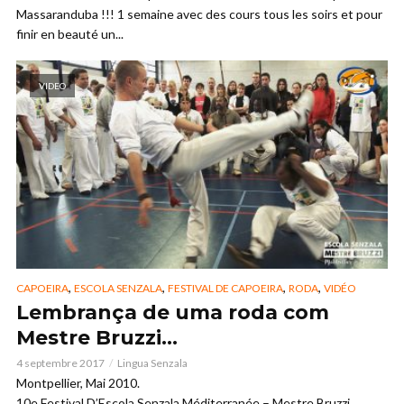
Massaranduba !!! 1 semaine avec des cours tous les soirs et pour
finir en beauté un...
VIDEO
,
,
,
,
CAPOEIRA
ESCOLA SENZALA
FESTIVAL DE CAPOEIRA
RODA
VIDÉO
Lembrança de uma roda com
Mestre Bruzzi…
4 septembre 2017
Lingua Senzala
Montpellier, Mai 2010.
10e Festival D’Escola Senzala Méditerranée – Mestre Bruzzi.