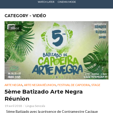
WATCH LATER
CINEMA MODE
CATEGORY - VIDÉO
IMAGE
,
,
,
ARTE NEGRA
ARTE NEGRA RÉUNION
FESTIVAL DE CAPOEIRA
STAGE
5ème Batizado Arte Negra
Réunion
19 avril 2018
Lingua Senzala
5ème Batizado avec la présence de Contramestre Cacique