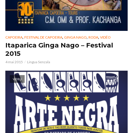
,
,
,
,
CAPOEIRA
FESTIVAL DE CAPOEIRA
GINGA NAGO
RODA
VIDÉO
Itaparica Ginga Nago – Festival
2015
4 mai 2015
Lingua Senzala
VIDEO