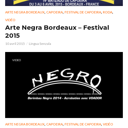
,
,
,
,
ARTE NEGRA BORDEAUX
CAPOEIRA
FESTIVAL DE CAPOEIRA
RODA
VIDÉO
Arte Negra Bordeaux – Festival
2015
10 avril 2015
Lingua Senzala
VIDEO
,
,
,
ARTE NEGRA BORDEAUX
CAPOEIRA
FESTIVAL DE CAPOEIRA
VIDÉO