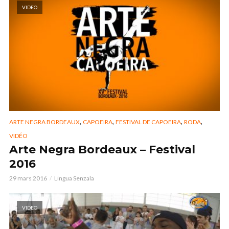
VIDEO
,
,
,
,
ARTE NEGRA BORDEAUX
CAPOEIRA
FESTIVAL DE CAPOEIRA
RODA
VIDÉO
Arte Negra Bordeaux – Festival
2016
29 mars 2016
Lingua Senzala
VIDEO