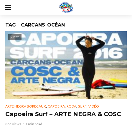
TAG - CARCANS-OCÉAN
VIDEO
,
,
,
,
ARTE NEGRA BORDEAUX
CAPOEIRA
RODA
SURF
VIDÉO
Capoeira Surf – ARTE NEGRA & COSC
365 views
1 min read