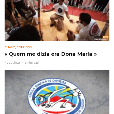
,
CHANT
CORRIDOS
« Quem me dizia era Dona Maria »
7 510 views
1 min read