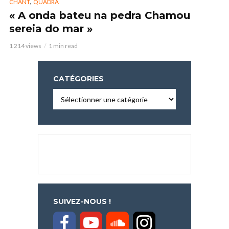
,
CHANT
QUADRA
« A onda bateu na pedra Chamou
sereia do mar »
1 214 views
1 min read
CATÉGORIES
Catégories
SUIVEZ-NOUS !