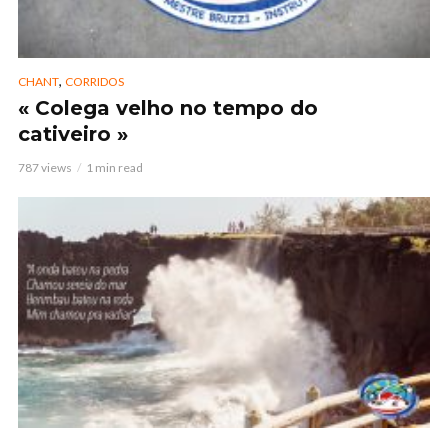
,
CHANT
CORRIDOS
« Colega velho no tempo do
cativeiro »
787 views
1 min read