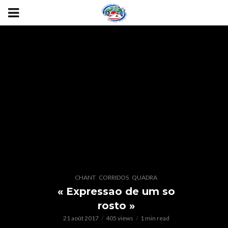
,
,
CHANT
CORRIDOS
QUADRA
« Expressao de um so
rosto »
21 août 2017
405 views
1 min read